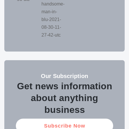
Our Subscription
Get news information
about anything
business
Subscribe Now