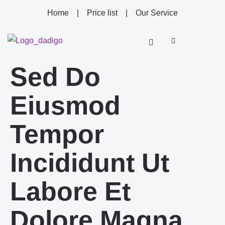
Home
|
Price list
|
Our Service
Sed Do
Eiusmod
Tempor
Incididunt Ut
Labore Et
Dolore Magna